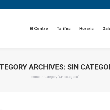
El Centre
Tarifes
Horaris
Gal
TEGORY ARCHIVES:
SIN CATEGO
You are here:
Home
Category "Sin categoría"