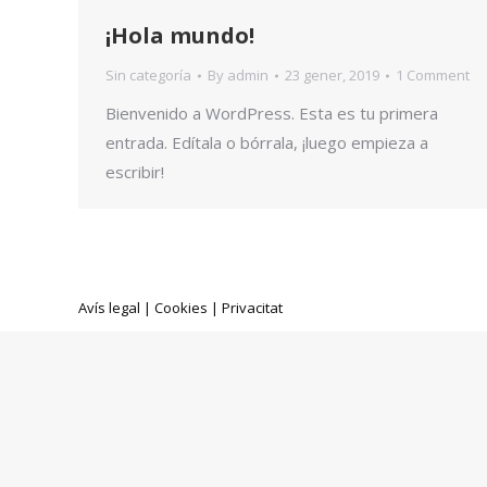
¡Hola mundo!
Sin categoría
By
admin
23 gener, 2019
1 Comment
Bienvenido a WordPress. Esta es tu primera
entrada. Edítala o bórrala, ¡luego empieza a
escribir!
Avís legal
|
Cookies
|
Privacitat