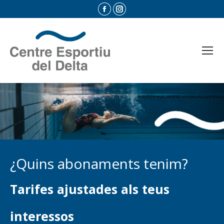
Facebook
Instagram
page
page
opens
opens
in
in
new
new
window
window
¿Quins abonaments tenim?
Tarifes ajustades als teus
interessos