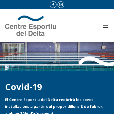
Facebook
Instagram
page
page
opens
opens
in
in
new
new
window
window
Covid-19
El Centre Esportiu del Delta reobrirà les seves
instal·lacions a partir del proper dilluns 8 de febrer,
amb un 30% d’aforament.