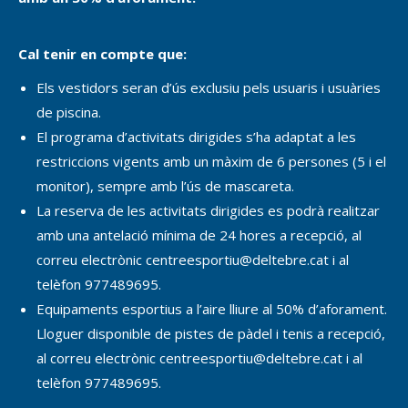
Cal tenir en compte que:
Els vestidors seran d’ús exclusiu pels usuaris i usuàries
de piscina.
El programa d’activitats dirigides s’ha adaptat a les
restriccions vigents amb un màxim de 6 persones (5 i el
monitor), sempre amb l’ús de mascareta.
La reserva de les activitats dirigides es podrà realitzar
amb una antelació mínima de 24 hores a recepció, al
correu electrònic centreesportiu@deltebre.cat i al
telèfon 977489695.
Equipaments esportius a l’aire lliure al 50% d’aforament.
Lloguer disponible de pistes de pàdel i tenis a recepció,
al correu electrònic centreesportiu@deltebre.cat i al
telèfon 977489695.